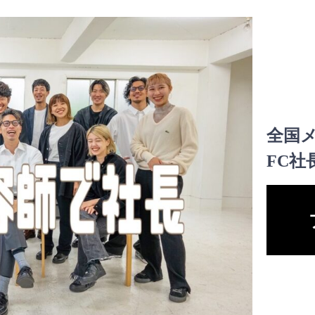
全国メ
FC社